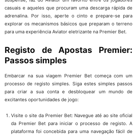
casuais e aqueles que procuram uma descarga rápida de
adrenalina. Por isso, aperte o cinto e prepare-se para
explorar os mecanismos básicos que preparam o terreno
para uma experiência Aviator eletrizante na Premier Bet.
Registo de Apostas Premier:
Passos simples
Embarcar na sua viagem Premier Bet começa com um
processo de registo simples. Siga estes simples passos
para criar a sua conta e desbloquear um mundo de
excitantes oportunidades de jogo:
Visite o site da Premier Bet: Navegue até ao site oficial
da Premier Bet para iniciar o processo de registo. A
plataforma foi concebida para uma navegação fácil de