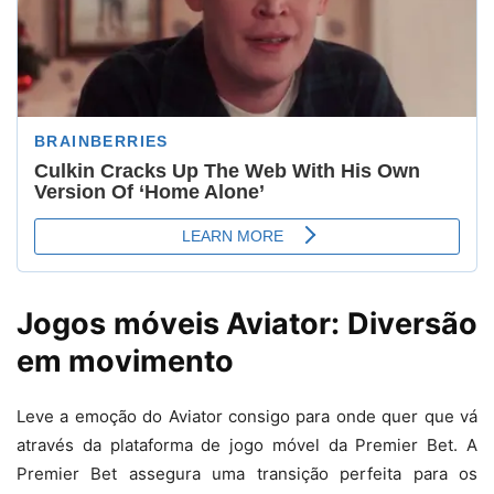
Jogos móveis Aviator: Diversão
em movimento
Leve a emoção do Aviator consigo para onde quer que vá
através da plataforma de jogo móvel da Premier Bet. A
Premier Bet assegura uma transição perfeita para os