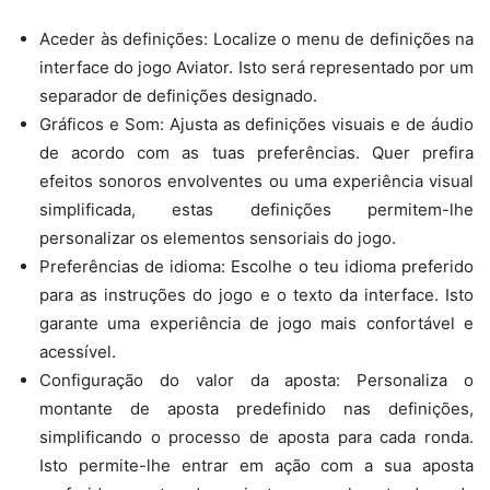
Aceder às definições: Localize o menu de definições na
interface do jogo Aviator. Isto será representado por um
separador de definições designado.
Gráficos e Som: Ajusta as definições visuais e de áudio
de acordo com as tuas preferências. Quer prefira
efeitos sonoros envolventes ou uma experiência visual
simplificada, estas definições permitem-lhe
personalizar os elementos sensoriais do jogo.
Preferências de idioma: Escolhe o teu idioma preferido
para as instruções do jogo e o texto da interface. Isto
garante uma experiência de jogo mais confortável e
acessível.
Configuração do valor da aposta: Personaliza o
montante de aposta predefinido nas definições,
simplificando o processo de aposta para cada ronda.
Isto permite-lhe entrar em ação com a sua aposta