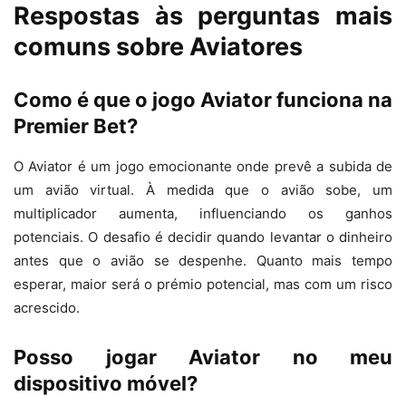
Respostas às perguntas mais
comuns sobre Aviatores
Como é que o jogo Aviator funciona na
Premier Bet?
O Aviator é um jogo emocionante onde prevê a subida de
um avião virtual. À medida que o avião sobe, um
multiplicador aumenta, influenciando os ganhos
potenciais. O desafio é decidir quando levantar o dinheiro
antes que o avião se despenhe. Quanto mais tempo
esperar, maior será o prémio potencial, mas com um risco
acrescido.
Posso jogar Aviator no meu
dispositivo móvel?