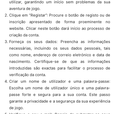
utilizar, garantindo um início sem problemas da sua
aventura de jogo.
Clique em “Registar”: Procure o botão de registo ou de
inscrição apresentado de forma proeminente no
website. Clicar neste botão dará início ao processo de
criação da conta.
Forneça os seus dados: Preencha as informações
necessárias, incluindo os seus dados pessoais, tais
como nome, endereço de correio eletrónico e data de
nascimento. Certifique-se de que as informações
introduzidas são exactas para facilitar o processo de
verificação da conta.
Criar um nome de utilizador e uma palavra-passe:
Escolha um nome de utilizador único e uma palavra-
passe forte e segura para a sua conta. Este passo
garante a privacidade e a segurança da sua experiência
de jogo.