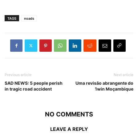
TAGS
noads
Previous article
Next article
SAD NEWS: 5 people perish
Uma revisão abrangente do
in tragic road accident
1win Moçambique
NO COMMENTS
LEAVE A REPLY