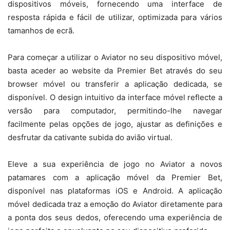
dispositivos móveis, fornecendo uma interface de
resposta rápida e fácil de utilizar, optimizada para vários
tamanhos de ecrã.
Para começar a utilizar o Aviator no seu dispositivo móvel,
basta aceder ao website da Premier Bet através do seu
browser móvel ou transferir a aplicação dedicada, se
disponível. O design intuitivo da interface móvel reflecte a
versão para computador, permitindo-lhe navegar
facilmente pelas opções de jogo, ajustar as definições e
desfrutar da cativante subida do avião virtual.
Eleve a sua experiência de jogo no Aviator a novos
patamares com a aplicação móvel da Premier Bet,
disponível nas plataformas iOS e Android. A aplicação
móvel dedicada traz a emoção do Aviator diretamente para
a ponta dos seus dedos, oferecendo uma experiência de