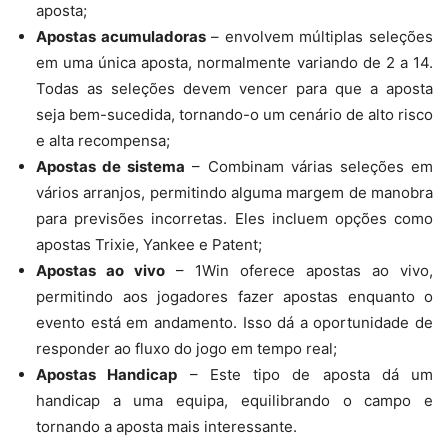
aposta;
Apostas acumuladoras
– envolvem múltiplas seleções
em uma única aposta, normalmente variando de 2 a 14.
Todas as seleções devem vencer para que a aposta
seja bem-sucedida, tornando-o um cenário de alto risco
e alta recompensa;
Apostas de sistema
– Combinam várias seleções em
vários arranjos, permitindo alguma margem de manobra
para previsões incorretas. Eles incluem opções como
apostas Trixie, Yankee e Patent;
Apostas ao vivo
– 1Win oferece apostas ao vivo,
permitindo aos jogadores fazer apostas enquanto o
evento está em andamento. Isso dá a oportunidade de
responder ao fluxo do jogo em tempo real;
Apostas Handicap
– Este tipo de aposta dá um
handicap a uma equipa, equilibrando o campo e
tornando a aposta mais interessante.