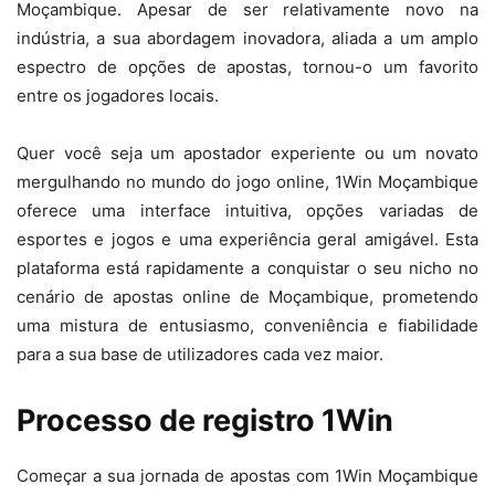
Moçambique. Apesar de ser relativamente novo na
indústria, a sua abordagem inovadora, aliada a um amplo
espectro de opções de apostas, tornou-o um favorito
entre os jogadores locais.
Quer você seja um apostador experiente ou um novato
mergulhando no mundo do jogo online, 1Win Moçambique
oferece uma interface intuitiva, opções variadas de
esportes e jogos e uma experiência geral amigável. Esta
plataforma está rapidamente a conquistar o seu nicho no
cenário de apostas online de Moçambique, prometendo
uma mistura de entusiasmo, conveniência e fiabilidade
para a sua base de utilizadores cada vez maior.
Processo de registro 1Win
Começar a sua jornada de apostas com 1Win Moçambique