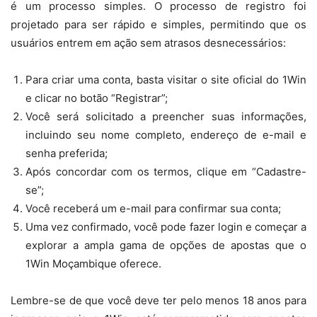
é um processo simples. O processo de registro foi
projetado para ser rápido e simples, permitindo que os
usuários entrem em ação sem atrasos desnecessários:
Para criar uma conta, basta visitar o site oficial do 1Win
e clicar no botão “Registrar”;
Você será solicitado a preencher suas informações,
incluindo seu nome completo, endereço de e-mail e
senha preferida;
Após concordar com os termos, clique em “Cadastre-
se”;
Você receberá um e-mail para confirmar sua conta;
Uma vez confirmado, você pode fazer login e começar a
explorar a ampla gama de opções de apostas que o
1Win Moçambique oferece.
Lembre-se de que você deve ter pelo menos 18 anos para