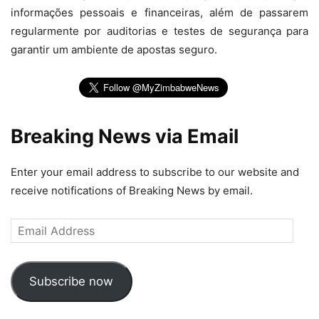
informações pessoais e financeiras, além de passarem
regularmente por auditorias e testes de segurança para
garantir um ambiente de apostas seguro.
Breaking News via Email
Enter your email address to subscribe to our website and
receive notifications of Breaking News by email.
Email
Address
Subscribe now