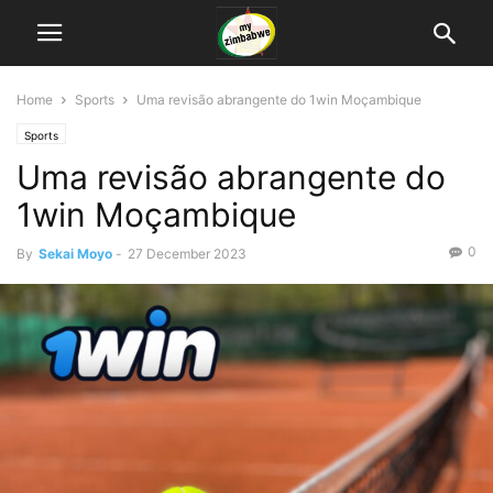
Home
Sports
Uma revisão abrangente do 1win Moçambique
Sports
Uma revisão abrangente do
1win Moçambique
0
By
Sekai Moyo
-
27 December 2023