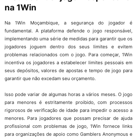
na 1Win
Na 1Win Moçambique, a segurança do jogador é
fundamental. A plataforma defende o jogo responsável,
implementando uma série de medidas para garantir que os
jogadores joguem dentro dos seus limites e evitem
problemas relacionados com o jogo. Para começar, 1Win
incentiva os jogadores a estabelecer limites pessoais em
seus depósitos, valores de apostas e tempo de jogo para
garantir que não excedam seu orçamento.
Isso pode variar de algumas horas a vários meses. O jogo
para menores é estritamente proibido, com processos
rigorosos de verificação de idade para impedir o acesso a
menores. Para jogadores que possam precisar de ajuda
profissional com problemas de jogo, 1Win fornece links
para organizações de apoio como Gamblers Anonymous e