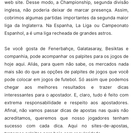
web site. Desse modo, a Championship, segunda divisão
inglesa, não poderia deixar de marcar presença. Assim,
cobrimos algumas partidas importantes da segunda maior
liga da Inglaterra. Na Espanha, La Liga ou Campeonato
Espanhol, a é uma liga recheada de grandes astros.
Se você gosta de Fenerbahçe, Galatasaray, Besiktas e
companhia, pode acompanhar os palpites para os jogos de
hoje aqui. Aliás, para quem não sabe, os mercados nada
mais são do que as opções de palpites de jogos que você
pode colocar em jogos de futebol. Só assim que podemos
chegar aos melhores resultados e trazer dicas
interessantes para o apostador. E, claro, tudo é feito com
extrema responsabilidade e respeito aos apostadores.
Afinal, não vamos passar dicas de apostas nas quais não
acreditamos, queremos que nosso jogadores tenham
sucesso com cada dica. Aqui no sites-de-apostas,