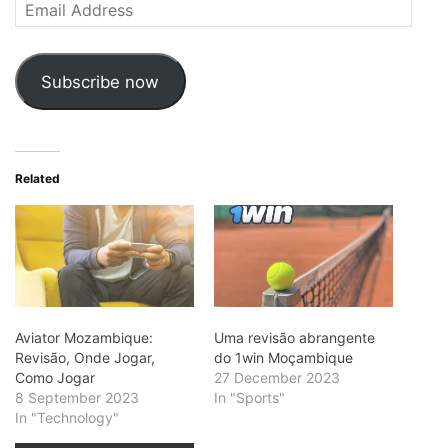
Email
Address
Subscribe now
Related
Aviator Mozambique:
Uma revisão abrangente
Revisão, Onde Jogar,
do 1win Moçambique
Como Jogar
27 December 2023
8 September 2023
In "Sports"
In "Technology"