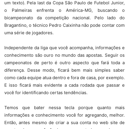
um texto). Pela last da Copa São Paulo de Futebol Junior,
o Palmeiras enfrenta o América-MG, buscando o
bicampeonato da competição nacional. Pelo lado do
Bragantino, o técnico Pedro Caixinha não pode contar com
uma série de jogadores.
Independente da liga que você acompanha, informações e
conhecimento são ouro no mundo das apostas. Seguir os
campeonatos de perto é outro aspecto que fará toda a
diferença. Desse modo, ficará bem mais simples saber
como cada equipe atua dentro e fora de casa, por exemplo.
E isso ficará mais evidente a cada rodada que passar e
você for identificando certas tendências.
Temos que bater nessa tecla porque quanto mais
informações e conhecimento você for agregando, melhor.
Então, antes mesmo de criar a sua conta no web site de