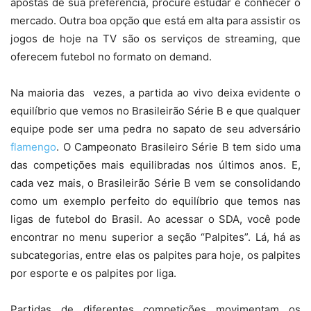
apostas de sua preferência, procure estudar e conhecer o
mercado. Outra boa opção que está em alta para assistir os
jogos de hoje na TV são os serviços de streaming, que
oferecem futebol no formato on demand.
Na maioria das vezes, a partida ao vivo deixa evidente o
equilíbrio que vemos no Brasileirão Série B e que qualquer
equipe pode ser uma pedra no sapato de seu adversário
flamengo
. O Campeonato Brasileiro Série B tem sido uma
das competições mais equilibradas nos últimos anos. E,
cada vez mais, o Brasileirão Série B vem se consolidando
como um exemplo perfeito do equilíbrio que temos nas
ligas de futebol do Brasil. Ao acessar o SDA, você pode
encontrar no menu superior a seção “Palpites”. Lá, há as
subcategorias, entre elas os palpites para hoje, os palpites
por esporte e os palpites por liga.
Partidas de diferentes competições movimentam os