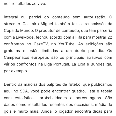
nos resultados ao vivo.
integral ou parcial do conteúdo sem autorização. O
streamer Casimiro Miguel também faz a transmissão da
Copa do Mundo. O produtor de conteúdo, que tem parceria
com a LiveMode, fechou acordo com a Fifa para mostrar 22
confrontos no CazéTV, no YouTube. As exibições são
gratuitas e estão limitadas a um duelo por dia. Os
Campeonatos europeus são os principais atrativos com
vários confrontos na Liga Portugal, La Liga e Bundesliga,
por exemplo.
Dentro da maioria dos palpites de futebol que publicamos
aqui no SDA, você pode encontrar quadro, lista e tabela
com estatísticas, probabilidades e porcentagens. São
dados como resultados recentes dos occasions, média de
gols e muito mais. Ainda, o jogador encontra dicas para