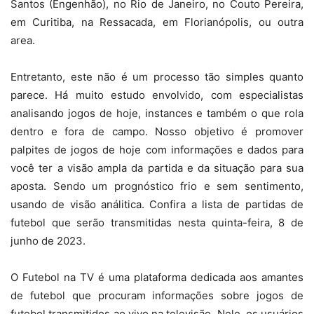
Santos (Engenhão), no Rio de Janeiro, no Couto Pereira,
em Curitiba, na Ressacada, em Florianópolis, ou outra
area.
Entretanto, este não é um processo tão simples quanto
parece. Há muito estudo envolvido, com especialistas
analisando jogos de hoje, instances e também o que rola
dentro e fora de campo. Nosso objetivo é promover
palpites de jogos de hoje com informações e dados para
você ter a visão ampla da partida e da situação para sua
aposta. Sendo um prognóstico frio e sem sentimento,
usando de visão análitica. Confira a lista de partidas de
futebol que serão transmitidas nesta quinta-feira, 8 de
junho de 2023.
O Futebol na TV é uma plataforma dedicada aos amantes
de futebol que procuram informações sobre jogos de
futebol transmitidos ao vivo na televisão. Nele, os usuários