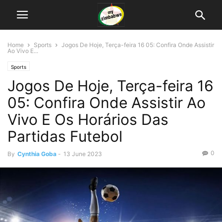
Home
Sports
Jogos De Hoje, Terça-feira 16 05: Confira Onde Assistir
Ao Vivo E...
Sports
Jogos De Hoje, Terça-feira 16
05: Confira Onde Assistir Ao
Vivo E Os Horários Das
Partidas Futebol
0
By
Cynthia Goba
-
13 June 2023