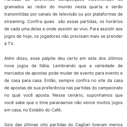
gramados ao redor do mundo nesta quarta e serão
transmitidas por canais de televisão ou por plataformas de
streaming. Confira quais são essas partidas, os horários
de cada uma delas e onde assistir ao vivo. Para assistir aos
jogos de hoje, os jogadores não precisam mais se prender
à TV.
Além disso, esse palpite deu certo em sete dos últimos
nove jogos da Itália. Lembrando que a variedade de
mercados de apostas pode mudar de evento para evento e
de casa para casa. Então, sempre confira no site da casa
de apostas de sua preferência nas partidas do campeonato
no qual você aposta. Nesse cenário, suponhamos que
você sabe que o time paranaense não vence muitos jogos
em casa, no Estádio do Café.
Seis das últimas oito partidas do Cagliari tiveram menos