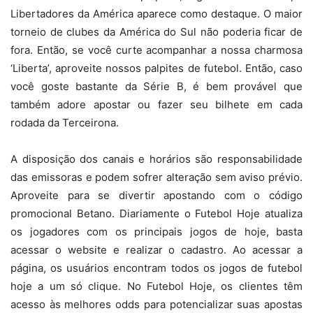
Libertadores da América aparece como destaque. O maior
torneio de clubes da América do Sul não poderia ficar de
fora. Então, se você curte acompanhar a nossa charmosa
‘Liberta’, aproveite nossos palpites de futebol. Então, caso
você goste bastante da Série B, é bem provável que
também adore apostar ou fazer seu bilhete em cada
rodada da Terceirona.
A disposição dos canais e horários são responsabilidade
das emissoras e podem sofrer alteração sem aviso prévio.
Aproveite para se divertir apostando com o código
promocional Betano. Diariamente o Futebol Hoje atualiza
os jogadores com os principais jogos de hoje, basta
acessar o website e realizar o cadastro. Ao acessar a
página, os usuários encontram todos os jogos de futebol
hoje a um só clique. No Futebol Hoje, os clientes têm
acesso às melhores odds para potencializar suas apostas